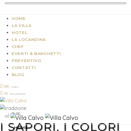
HOME
LA VILLA
HOTEL
LA LOCANDINA
CHEF
EVENTI & BANCHETTI
PREVENTIVO
CONTATTI
BLOG
8K
LIKES
1K
FOLLOWERS
BLOG
I SAPORI, I COLORI
HOME