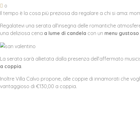
0
Il tempo è la cosa più preziosa da regalare a chi si ama: mome
Regalatevi una serata all’insegna delle romantiche atmosfere
una deliziosa cena
a lume di candela
con un
menu gustoso 
La serata sarà allietata dalla presenza dell’affermato music
a coppia
.
Inoltre Villa Calvo propone, alle coppie di innamorati che vogl
vantaggioso di €130,00 a coppia.