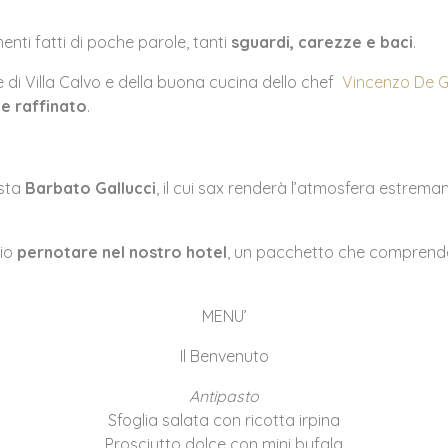
nti fatti di poche parole, tanti
sguardi, carezze e baci
.
 di Villa Calvo e della buona cucina dello chef
Vincenzo De Gi
e raffinato
.
ista
Barbato Gallucci
, il cui sax renderà l’atmosfera estrema
io
pernotare nel nostro hotel
, un pacchetto che comprend
MENU’
Il Benvenuto
Antipasto
Sfoglia salata con ricotta irpina
Prosciutto dolce con mini bufala