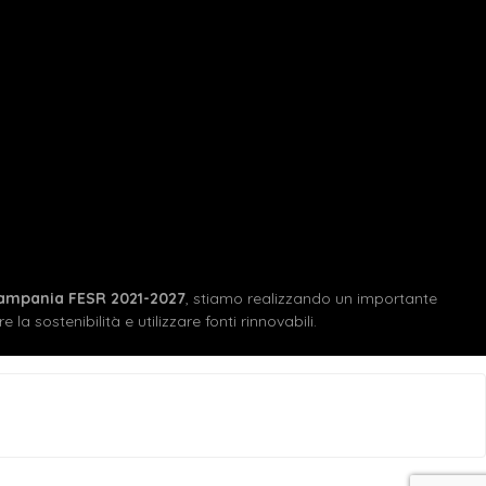
ampania FESR 2021-2027
, stiamo realizzando un importante
 la sostenibilità e utilizzare fonti rinnovabili.