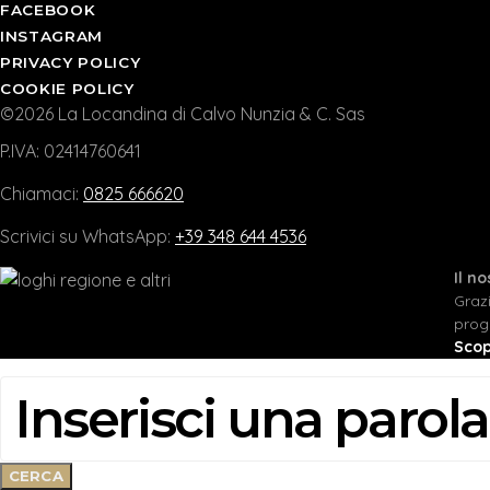
FACEBOOK
INSTAGRAM
PRIVACY POLICY
COOKIE POLICY
©2026 La Locandina di Calvo Nunzia & C. Sas
P.IVA: 02414760641
Chiamaci:
0825 666620
Scrivici su WhatsApp:
+39 348 644 4536
Il n
Graz
prog
Scop
CERCA:
CERCA