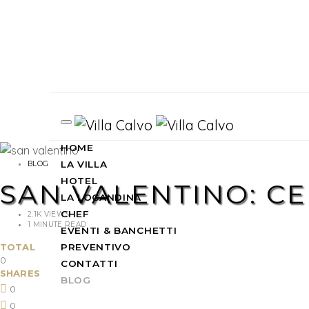
HOME
LA VILLA
BLOG
HOTEL
SAN VALENTINO: CE
LA LOCANDINA
CHEF
2.1K VIEWS
1 MINUTE READ
EVENTI & BANCHETTI
TOTAL
PREVENTIVO
0
CONTATTI
SHARES
BLOG
0
0