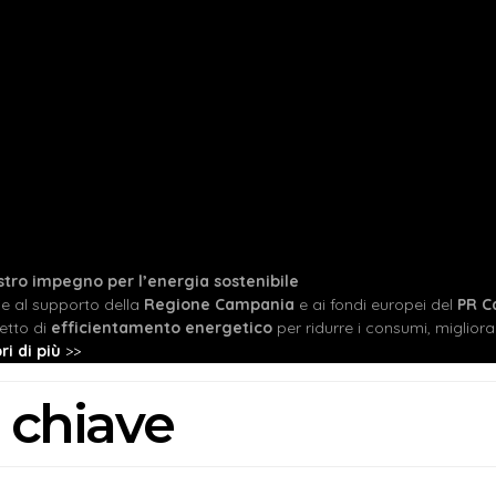
ostro impegno per l’energia sostenibile
ie al supporto della
Regione Campania
e ai fondi europei del
PR C
etto di
efficientamento energetico
per ridurre i consumi, migliorare
ri di più
>>