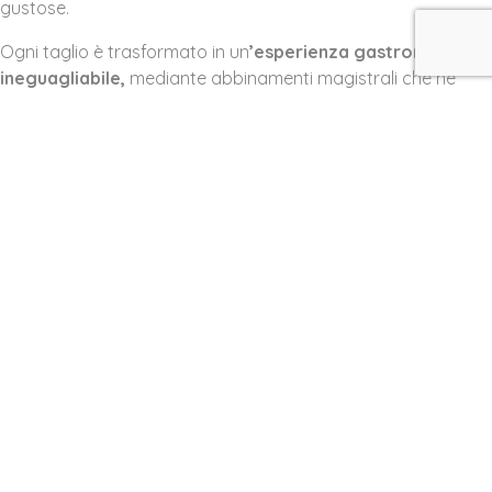
gustose.
Ogni taglio è trasformato in un
’esperienza gastronomica
ineguagliabile,
mediante abbinamenti magistrali che ne
esaltano il sapore. Piatti gustosi che suggeriscono il sapore
della nostra amata regione.
Antichi sapori che si rinnovano
nella cucina laboratorio di
Villa Calvo.
Il nostro chef si lascia ispirare da questo ingrediente
proponendo abbinamenti vincenti. Per esempio, con mela
campana, con
castagna di Montella
o con
radicchio su
letto di cannellini
.
Gli sposi potranno comporre il loro menù nuziale scegliendo
tra diverse elaborazioni di Nero Casertano e rendere, così, il
loro banchetto raffinato e particolarmente gustoso.
Contattaci tramite il modulo
preventivo
o telelefonando allo
0825.666620,
la nostra direttrice vi guiderà alla scoperta di