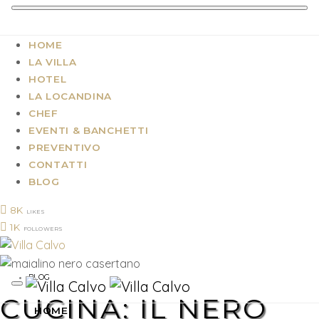
HOME
LA VILLA
HOTEL
LA LOCANDINA
CHEF
EVENTI & BANCHETTI
PREVENTIVO
CONTATTI
BLOG
8K
LIKES
1K
FOLLOWERS
BLOG
CUCINA: IL NERO
HOME