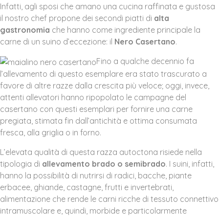
Infatti, agli sposi che amano una cucina raffinata e gustosa
il nostro chef propone dei secondi piatti di
alta
gastronomia
che hanno come ingrediente principale la
carne di un suino d’eccezione: il
Nero Casertano
.
Fino a qualche decennio fa
l’allevamento di questo esemplare era stato trascurato a
favore di altre razze dalla crescita più veloce; oggi, invece,
attenti allevatori hanno ripopolato le campagne del
casertano con questi esemplari per fornire una carne
pregiata, stimata fin dall’antichità e ottima consumata
fresca, alla griglia o in forno.
L’elevata qualità di questa razza autoctona risiede nella
tipologia di
allevamento brado o semibrado
. I suini, infatti,
hanno la possibilità di nutrirsi di radici, bacche, piante
erbacee, ghiande, castagne, frutti e invertebrati,
alimentazione che rende le carni ricche di tessuto connettivo
intramuscolare e, quindi, morbide e particolarmente