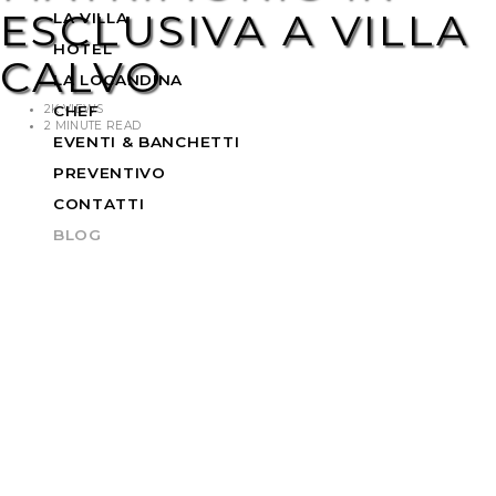
ESCLUSIVA A VILLA
LA VILLA
HOTEL
CALVO
LA LOCANDINA
2K VIEWS
CHEF
2 MINUTE READ
EVENTI & BANCHETTI
PREVENTIVO
CONTATTI
BLOG