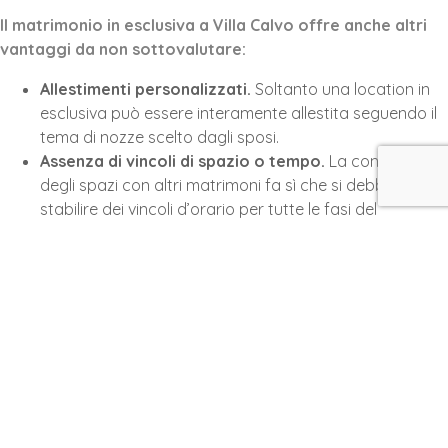
Il matrimonio in esclusiva a Villa Calvo offre anche altri
vantaggi da non sottovalutare:
Allestimenti personalizzati.
Soltanto una location in
esclusiva può essere interamente allestita seguendo il
tema di nozze scelto dagli sposi.
Assenza di vincoli di spazio o tempo.
La condivisione
degli spazi con altri matrimoni fa sì che si debbano
stabilire dei vincoli d’orario per tutte le fasi del
ricevimento di nozze. Il matrimonio in esclusiva, invece,
non pone limiti.
Privacy.
Se amate i matrimoni intimi e la privacy, il
matrimonio in esclusiva a Villa Calvo è la scelta
perfetta. Nel giorno delle vostre nozze sarete
circondati soltanto dai vostri affetti più cari.
Menù di nozze personalizzato.
Il nostro Chef
Vincenzo De Gisi personalizza tutti i menù di nozze
tenendo conto del gusto e delle esigenze dei futuri