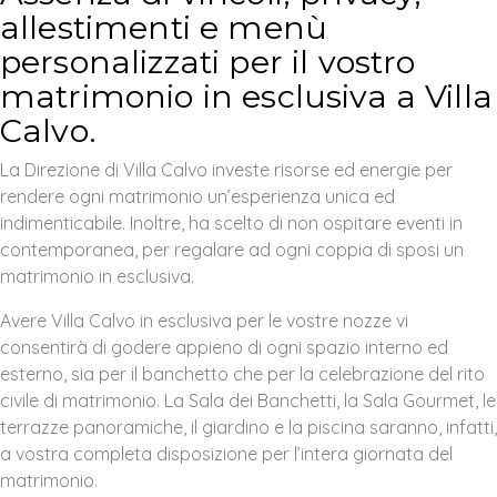
allestimenti e menù
personalizzati per il vostro
matrimonio in esclusiva a Villa
Calvo.
La Direzione di Villa Calvo investe risorse ed energie per
rendere ogni matrimonio un’esperienza unica ed
indimenticabile. Inoltre, ha scelto di non ospitare eventi in
contemporanea, per regalare ad ogni coppia di sposi un
matrimonio in esclusiva.
Avere Villa Calvo in esclusiva per le vostre nozze vi
consentirà di godere appieno di ogni spazio interno ed
esterno, sia per il banchetto che per la celebrazione del rito
civile di matrimonio. La Sala dei Banchetti, la Sala Gourmet, le
terrazze panoramiche, il giardino e la piscina saranno, infatti,
a vostra completa disposizione per l’intera giornata del
matrimonio.