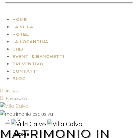
HOME
LA VILLA
HOTEL
LA LOCANDINA
CHEF
EVENTI & BANCHETTI
PREVENTIVO
CONTATTI
BLOG
8K
LIKES
1K
FOLLOWERS
BLOG
MATRIMONIO IN
HOME