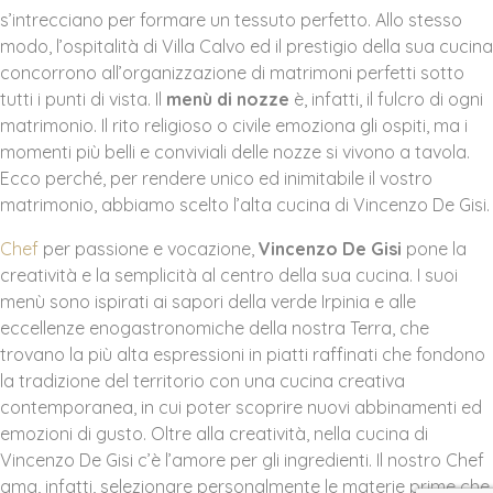
s’intrecciano per formare un tessuto perfetto. Allo stesso
modo, l’ospitalità di Villa Calvo ed il prestigio della sua cucina
concorrono all’organizzazione di matrimoni perfetti sotto
tutti i punti di vista. Il
menù di nozze
è, infatti, il fulcro di ogni
matrimonio. Il rito religioso o civile emoziona gli ospiti, ma i
momenti più belli e conviviali delle nozze si vivono a tavola.
Ecco perché, per rendere unico ed inimitabile il vostro
matrimonio, abbiamo scelto l’alta cucina di Vincenzo De Gisi.
Chef
per passione e vocazione,
Vincenzo De Gisi
pone la
creatività e la semplicità al centro della sua cucina. I suoi
menù sono ispirati ai sapori della verde Irpinia e alle
eccellenze enogastronomiche della nostra Terra, che
trovano la più alta espressioni in piatti raffinati che fondono
la tradizione del territorio con una cucina creativa
contemporanea, in cui poter scoprire nuovi abbinamenti ed
emozioni di gusto. Oltre alla creatività, nella cucina di
Vincenzo De Gisi c’è l’amore per gli ingredienti. Il nostro Chef
ama, infatti, selezionare personalmente le materie prime che