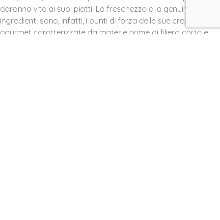
daranno vita ai suoi piatti. La freschezza e la genuinità degli
ingredienti sono, infatti, i punti di forza delle sue creazioni
gourmet caratterizzate da materie prime di filiera corta e
controllata.
Inoltre, per rendere ogni matrimonio un’esperienza unica e
coinvolgente, il nostro Chef ama organizzare
percorsi
culinari con angoli degustazione
. Ogni banchetto inizia,
infatti, con un gran buffet con corner dedicati alla
mozzarella fresca preparata al momento, ai salumi e ai
formaggi irpini, alla friggitoria, allo street food, alle bontà del
mare e alle soprese dello Chef, protagonista di emozionanti
live show cooking.
Per maggiori informazioni sull’
alta cucina di Villa Calvo
o più
in generale sull’organizzazione di un matrimonio,
contattateci subito attraverso l’apposito
modulo
. Saremo
lieti di rispondere alle vostre domande, guidarvi in un tour
della Villa e formulare un preventivo gratuito.