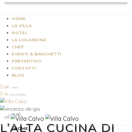
HOME
LA VILLA
HOTEL
LA LOCANDINA
CHEF
EVENTI & BANCHETTI
PREVENTIVO
CONTATTI
BLOG
8K
LIKES
1K
FOLLOWERS
BLOG
L’ALTA CUCINA DI
HOME