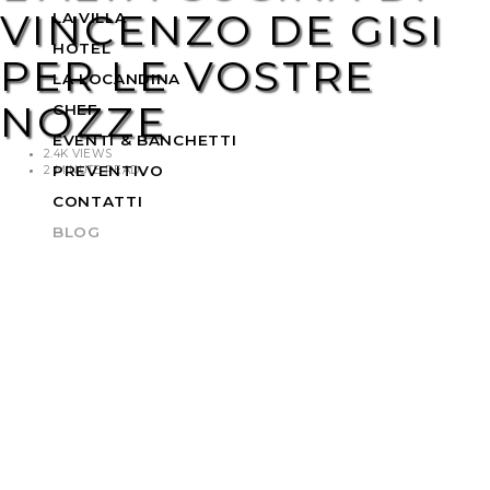
VINCENZO DE GISI
LA VILLA
HOTEL
PER LE VOSTRE
LA LOCANDINA
NOZZE
CHEF
EVENTI & BANCHETTI
2.4K VIEWS
PREVENTIVO
2 MINUTE READ
CONTATTI
BLOG