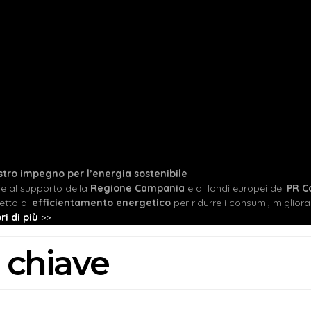
ostro impegno per l’energia sostenibile
ie al supporto della
Regione Campania
e ai fondi europei del
PR C
etto di
efficientamento energetico
per ridurre i consumi, migliorare
ri di più
>>