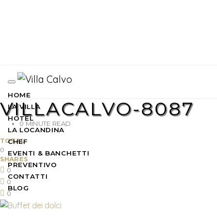
HOME
VILLACALVO-8087
LA VILLA
HOTEL
0 MINUTE READ
LA LOCANDINA
TOTAL
CHEF
0
EVENTI & BANCHETTI
SHARES
PREVENTIVO
0
CONTATTI
0
BLOG
0