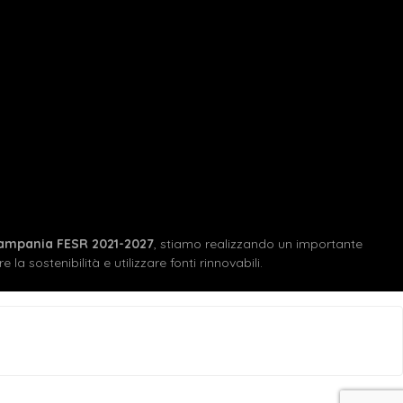
ampania FESR 2021-2027
, stiamo realizzando un importante
 la sostenibilità e utilizzare fonti rinnovabili.