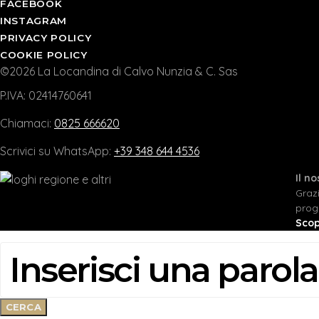
FACEBOOK
INSTAGRAM
PRIVACY POLICY
COOKIE POLICY
©2026 La Locandina di Calvo Nunzia & C. Sas
P.IVA: 02414760641
Chiamaci:
0825 666620
Scrivici su WhatsApp:
+39 348 644 4536
Il n
Graz
prog
Scop
CERCA:
CERCA