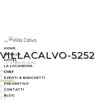
HOME
VILLACALVO-5252
LA VILLA
HOTEL
0 MINUTE READ
LA LOCANDINA
TOTAL
CHEF
0
EVENTI & BANCHETTI
SHARES
PREVENTIVO
0
CONTATTI
0
BLOG
0