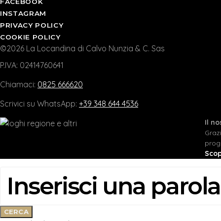
FACEBOOK
INSTAGRAM
PRIVACY POLICY
COOKIE POLICY
©2026 La Locandina di Calvo Nunzia & C. Sas
P.IVA: 02414760641
Chiamaci:
0825 666620
Scrivici su WhatsApp:
+39 348 644 4536
Il n
Graz
prog
Scop
CERCA:
CERCA