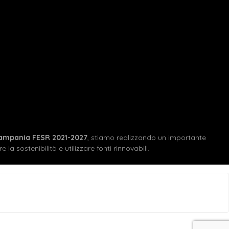
ampania FESR 2021-2027
, stiamo realizzando un importante
 la sostenibilità e utilizzare fonti rinnovabili.