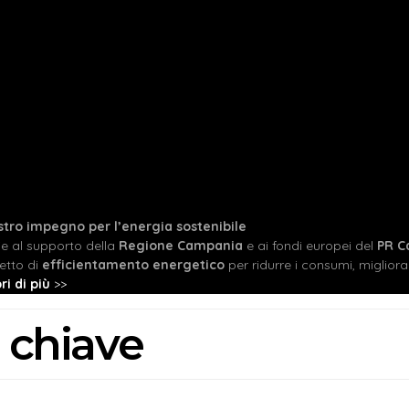
ostro impegno per l’energia sostenibile
ie al supporto della
Regione Campania
e ai fondi europei del
PR C
etto di
efficientamento energetico
per ridurre i consumi, migliorare
ri di più
>>