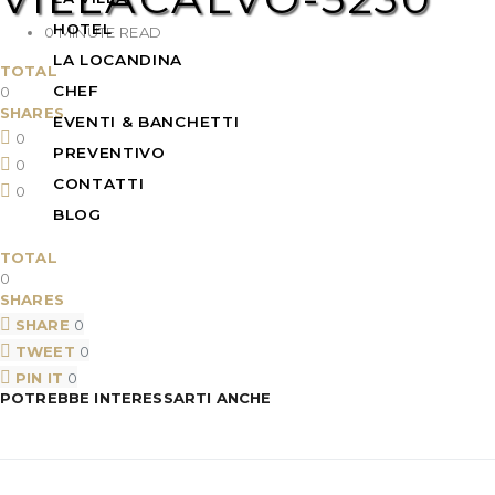
HOTEL
0 MINUTE READ
LA LOCANDINA
TOTAL
CHEF
0
SHARES
EVENTI & BANCHETTI
0
PREVENTIVO
0
CONTATTI
0
BLOG
TOTAL
0
SHARES
SHARE
0
TWEET
0
PIN IT
0
POTREBBE INTERESSARTI ANCHE