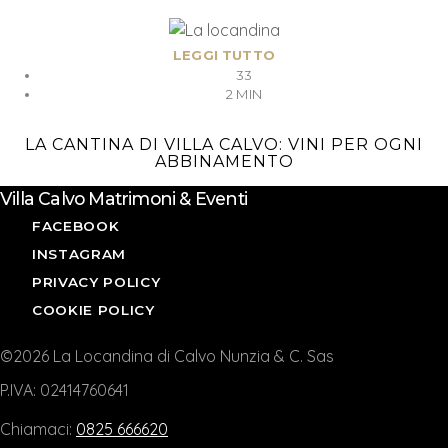
LEGGI TUTTO
33
2 MIN
LA CANTINA DI VILLA CALVO: VINI PER OGNI
ABBINAMENTO
Villa Calvo Matrimoni & Eventi
FACEBOOK
INSTAGRAM
PRIVACY POLICY
COOKIE POLICY
©2026 La Locandina di Calvo Nunzia & C. Sas
P.IVA: 02414760641
Chiamaci:
0825 666620