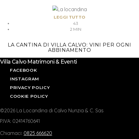
LEGGI TUTTO
43
2 MIN
LA CANTINA DI VILLA CALVO: VINI PER OGNI
ABBINAMENTO
Villa Calvo Matrimoni & Eventi
FACEBOOK
INSTAGRAM
PRIVACY POLICY
COOKIE POLICY
©2026 La Locandina di Calvo Nunzia & C. Sas
P.IVA: 02414760641
Chiamaci:
0825 666620