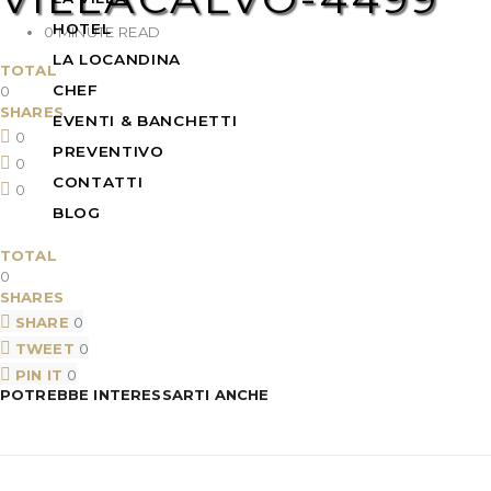
HOTEL
0 MINUTE READ
LA LOCANDINA
TOTAL
CHEF
0
SHARES
EVENTI & BANCHETTI
0
PREVENTIVO
0
CONTATTI
0
BLOG
TOTAL
0
SHARES
SHARE
0
TWEET
0
PIN IT
0
POTREBBE INTERESSARTI ANCHE