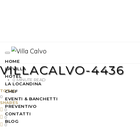
HOME
VILLACALVO-4436
LA VILLA
HOTEL
0 MINUTE READ
LA LOCANDINA
TOTAL
CHEF
0
EVENTI & BANCHETTI
SHARES
PREVENTIVO
0
CONTATTI
0
BLOG
0