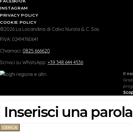
FACEBOOK
INSTAGRAM
PRIVACY POLICY
COOKIE POLICY
©2026 La Locandina di Calvo Nunzia & C. Sas
P.IVA: 02414760641
Chiamaci:
0825 666620
Scrivici su WhatsApp:
+39 348 644 4536
Il n
Graz
prog
Scop
CERCA:
CERCA