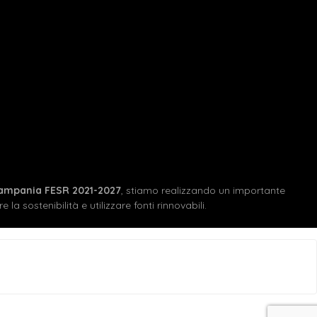
ampania FESR 2021-2027
, stiamo realizzando un importante
 la sostenibilità e utilizzare fonti rinnovabili.