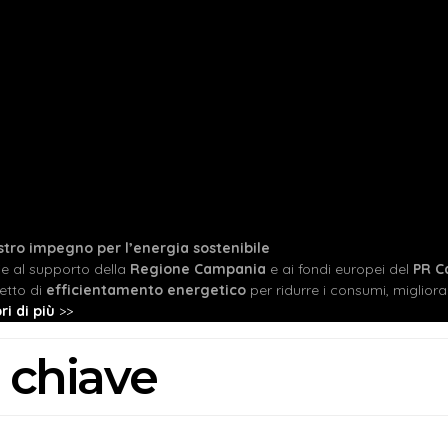
ostro impegno per l’energia sostenibile
ie al supporto della
Regione Campania
e ai fondi europei del
PR C
etto di
efficientamento energetico
per ridurre i consumi, migliorare
ri di più
>>