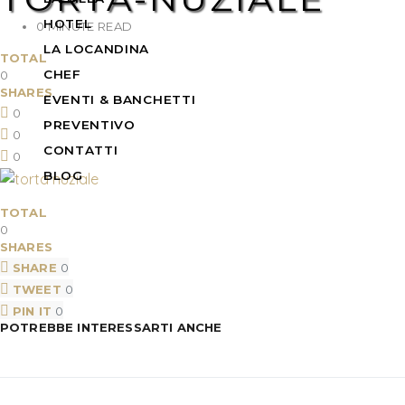
HOTEL
0 MINUTE READ
LA LOCANDINA
TOTAL
CHEF
0
SHARES
EVENTI & BANCHETTI
0
PREVENTIVO
0
CONTATTI
0
BLOG
TOTAL
0
SHARES
SHARE
0
TWEET
0
PIN IT
0
POTREBBE INTERESSARTI ANCHE