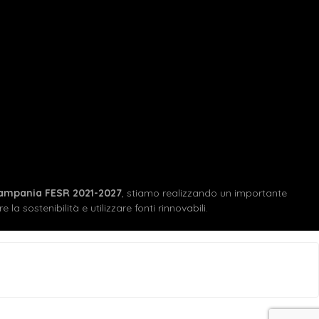
ampania FESR 2021-2027
, stiamo realizzando un importante
 la sostenibilità e utilizzare fonti rinnovabili.