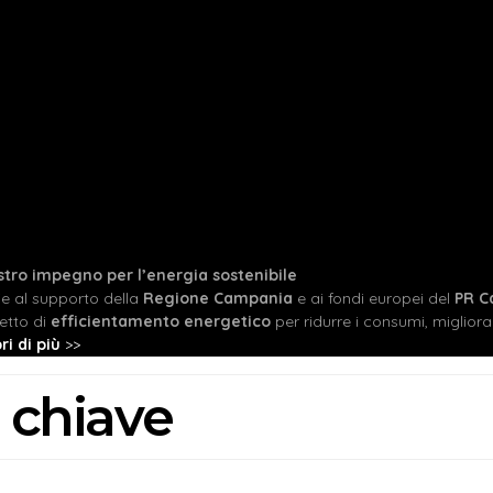
ostro impegno per l’energia sostenibile
ie al supporto della
Regione Campania
e ai fondi europei del
PR C
etto di
efficientamento energetico
per ridurre i consumi, migliorare
ri di più
>>