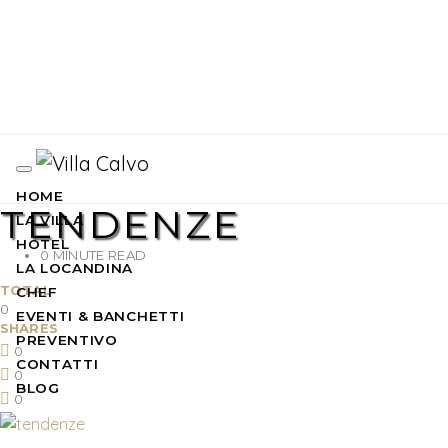
HOME
TENDENZE
LA VILLA
HOTEL
0 MINUTE READ
LA LOCANDINA
TOTAL
CHEF
0
EVENTI & BANCHETTI
SHARES
PREVENTIVO
0
CONTATTI
0
BLOG
0