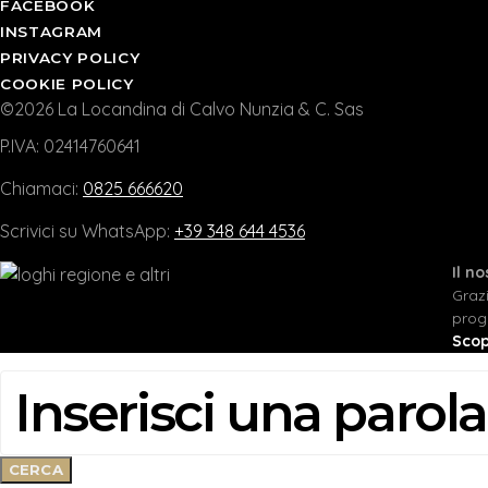
FACEBOOK
INSTAGRAM
PRIVACY POLICY
COOKIE POLICY
©2026 La Locandina di Calvo Nunzia & C. Sas
P.IVA: 02414760641
Chiamaci:
0825 666620
Scrivici su WhatsApp:
+39 348 644 4536
Il n
Graz
prog
Scop
CERCA:
CERCA