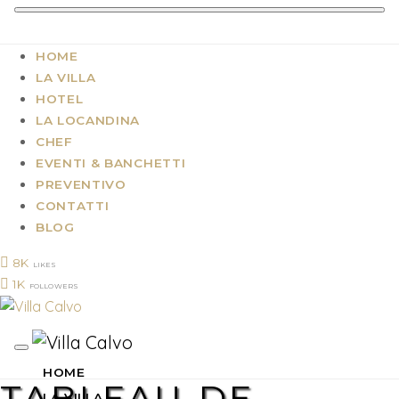
HOME
LA VILLA
HOTEL
LA LOCANDINA
CHEF
EVENTI & BANCHETTI
PREVENTIVO
CONTATTI
BLOG
8K
LIKES
1K
FOLLOWERS
HOME
TABLEAU-DE-
LA VILLA