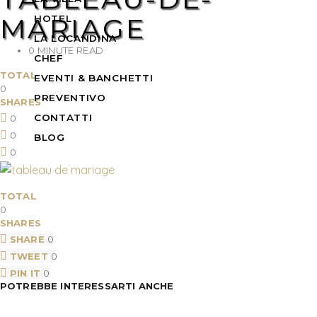
MARIAGE
HOTEL
LA LOCANDINA
0 MINUTE READ
CHEF
TOTAL
EVENTI & BANCHETTI
0
PREVENTIVO
SHARES
CONTATTI
0
0
BLOG
0
TOTAL
0
SHARES
SHARE
0
TWEET
0
PIN IT
0
POTREBBE INTERESSARTI ANCHE