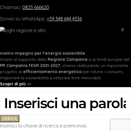
Chiamaci:
0825 666620
Scrivici su WhatsApp:
+39 348 644 4536
Il
nostro impegno per l’energia sostenibile
Grazie al supporto della
Regione Campania
e ai fondi europei del
PR Campania FESR 2021-2027
, stiamo realizzando un importante
progetto di
efficientamento energetico
per ridurre i consumi,
migliorare la sostenibilità e utilizzare fonti rinnovabili.
Scopri di più
>>
CERCA:
CERCA
Inserisci la chiave di ricerca e premi invio.