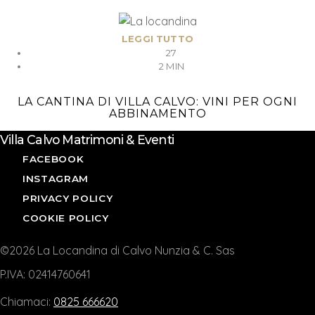
LEGGI TUTTO
27
2 MIN
LA CANTINA DI VILLA CALVO: VINI PER OGNI
ABBINAMENTO
Villa Calvo Matrimoni & Eventi
FACEBOOK
INSTAGRAM
PRIVACY POLICY
COOKIE POLICY
©2026 La Locandina di Calvo Nunzia & C. Sas
P.IVA: 02414760641
Chiamaci:
0825 666620