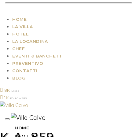
HOME
LA VILLA
HOTEL
LA LOCANDINA
CHEF
EVENTI & BANCHETTI
PREVENTIVO
CONTATTI
BLOG
8K
LIKES
1K
FOLLOWERS
HOME
K-A_859
LA VILLA