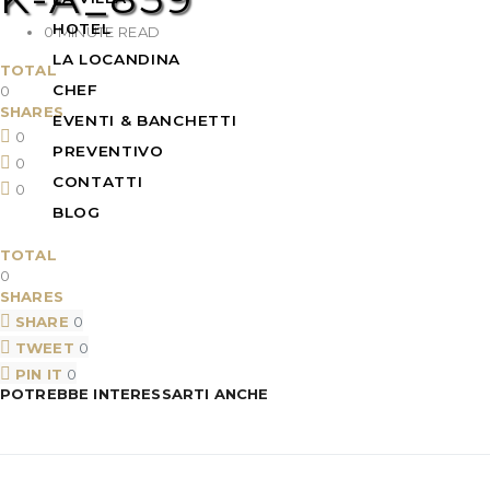
HOTEL
0 MINUTE READ
LA LOCANDINA
TOTAL
CHEF
0
SHARES
EVENTI & BANCHETTI
0
PREVENTIVO
0
CONTATTI
0
BLOG
TOTAL
0
SHARES
SHARE
0
TWEET
0
PIN IT
0
POTREBBE INTERESSARTI ANCHE