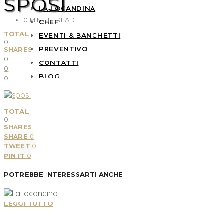
SPOSI
LA LOCANDINA
0 MINUTE READ
CHEF
TOTAL
EVENTI & BANCHETTI
0
PREVENTIVO
SHARES
0
CONTATTI
0
BLOG
0
TOTAL
0
SHARES
SHARE
0
TWEET
0
PIN IT
0
POTREBBE INTERESSARTI ANCHE
LEGGI TUTTO