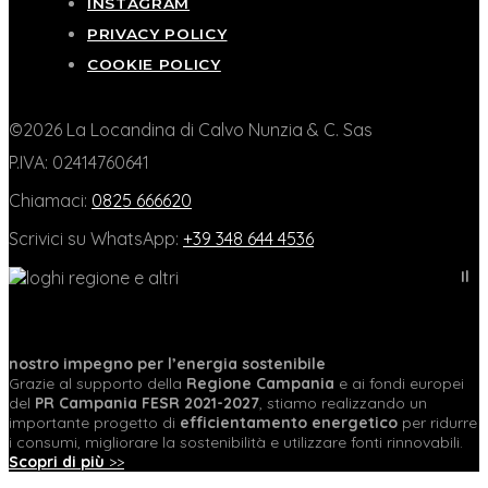
INSTAGRAM
PRIVACY POLICY
COOKIE POLICY
©2026 La Locandina di Calvo Nunzia & C. Sas
P.IVA: 02414760641
Chiamaci:
0825 666620
Scrivici su WhatsApp:
+39 348 644 4536
Il
nostro impegno per l’energia sostenibile
Grazie al supporto della
Regione Campania
e ai fondi europei
del
PR Campania FESR 2021-2027
, stiamo realizzando un
importante progetto di
efficientamento energetico
per ridurre
i consumi, migliorare la sostenibilità e utilizzare fonti rinnovabili.
Scopri di più
>>