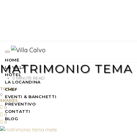
HOME
MATRIMONIO TEMA 
LA VILLA
HOTEL
0 MINUTE READ
LA LOCANDINA
TOTAL
CHEF
0
EVENTI & BANCHETTI
SHARES
PREVENTIVO
0
CONTATTI
0
BLOG
0