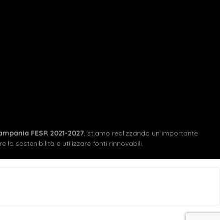
ampania FESR 2021-2027
, stiamo realizzando un importante
 la sostenibilità e utilizzare fonti rinnovabili.