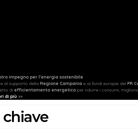
ostro impegno per l’energia sostenibile
ie al supporto della
Regione Campania
e ai fondi europei del
PR C
etto di
efficientamento energetico
per ridurre i consumi, migliorare
ri di più
>>