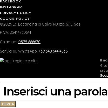
FACEBOOK
INSTAGRAM
PRIVACY POLICY
COOKIE POLICY
©2026 La Locandina di Calvo Nunzia & C. Sas
P.IVA: 02414760641
Chiamaci:
0825 666620
Scrivici su WhatsApp:
+39 348 644 4536
Il n
Graz
prog
Scop
CERCA:
CERCA