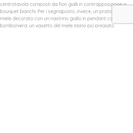
centrotavola composti da fiori gialli in contrapposizione a
bouquet bianchi. Per i segnaposto, invece, un pratico dosa
miele decorato con un nastrino giallo in pendant con la
bomboniera: un vasetto del miele irpino più pregiato.
Il miele è, inoltre, protagonista del
percorso gastronomico
che accompagna il ricevimento di nozze. E, così, è possibile
ritrovarlo tra primi e secondi piatti, ma anche in degustazioni
di salumi e formaggi da accompagnare proprio con l’oro
delle api.
Infine, la
torta nuziale
decorata con fiori veri in ensemble
con gli allestimenti floreali della Sala Maggiore e del giardino
di Villa Calvo ed un trionfo di miele per il delizioso buffet di
dolci a tema preparato dal nostro Maestro Pasticciere.
Se desiderate organizzare un delizioso matrimonio a tema
miele nella affascinante Valle del Sabato, contattaci subito
attraverso l’apposito
modulo
. Saremo felici di darti tutti i
consigli e suggerimenti sul magico mondo delle nozze di cui