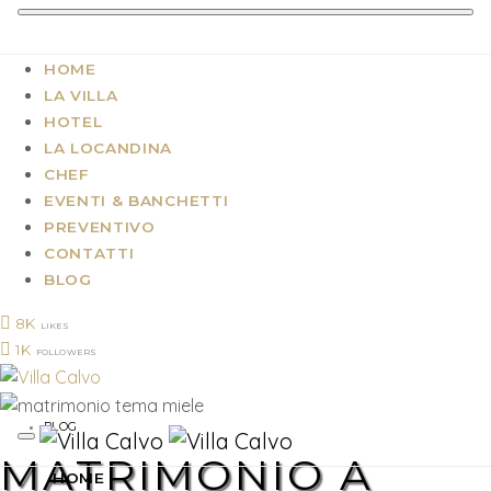
HOME
LA VILLA
HOTEL
LA LOCANDINA
CHEF
EVENTI & BANCHETTI
PREVENTIVO
CONTATTI
BLOG
8K
LIKES
1K
FOLLOWERS
BLOG
MATRIMONIO A
HOME