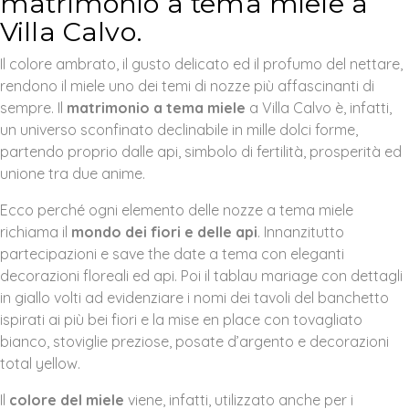
matrimonio a tema miele a
Villa Calvo.
Il colore ambrato, il gusto delicato ed il profumo del nettare,
rendono il miele uno dei temi di nozze più affascinanti di
sempre. Il
matrimonio a tema miele
a Villa Calvo è, infatti,
un universo sconfinato declinabile in mille dolci forme,
partendo proprio dalle api, simbolo di fertilità, prosperità ed
unione tra due anime.
Ecco perché ogni elemento delle nozze a tema miele
richiama il
mondo dei fiori e delle api
. Innanzitutto
partecipazioni e save the date a tema con eleganti
decorazioni floreali ed api. Poi il tablau mariage con dettagli
in giallo volti ad evidenziare i nomi dei tavoli del banchetto
ispirati ai più bei fiori e la mise en place con tovagliato
bianco, stoviglie preziose, posate d’argento e decorazioni
total yellow.
Il
colore del miele
viene, infatti, utilizzato anche per i