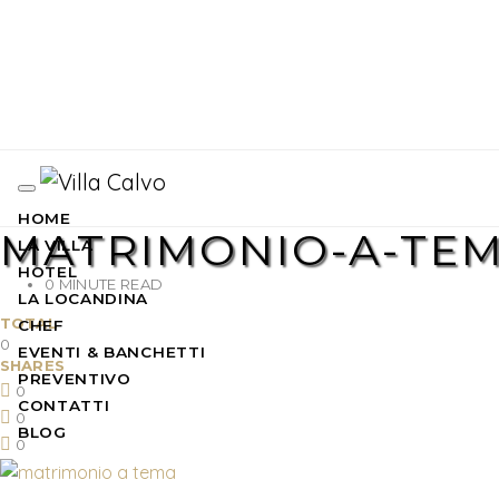
HOME
MATRIMONIO-A-TE
LA VILLA
HOTEL
0 MINUTE READ
LA LOCANDINA
TOTAL
CHEF
0
EVENTI & BANCHETTI
SHARES
PREVENTIVO
0
CONTATTI
0
BLOG
0