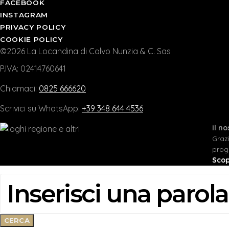
FACEBOOK
INSTAGRAM
PRIVACY POLICY
COOKIE POLICY
©2026 La Locandina di Calvo Nunzia & C. Sas
P.IVA: 02414760641
Chiamaci:
0825 666620
Scrivici su WhatsApp:
+39 348 644 4536
Il n
Graz
prog
Scop
CERCA:
CERCA