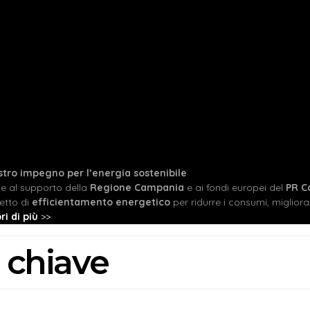
ostro impegno per l’energia sostenibile
ie al supporto della
Regione Campania
e ai fondi europei del
PR C
etto di
efficientamento energetico
per ridurre i consumi, migliorare
ri di più
>>