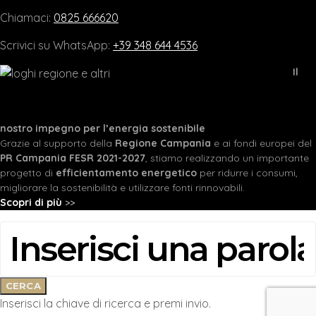
Chiamaci:
0825 666620
Scrivici su WhatsApp:
+39 348 644 4536
Il
nostro impegno per l’energia sostenibile
Grazie al supporto della
Regione Campania
e ai fondi europei del
PR Campania FESR 2021-2027
, stiamo realizzando un importante
progetto di
efficientamento energetico
per ridurre i consumi,
migliorare la sostenibilità e utilizzare fonti rinnovabili.
Scopri di più
>>
CERCA:
CERCA
Inserisci la chiave di ricerca e premi invio.