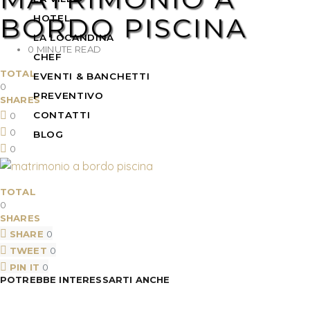
BORDO PISCINA
HOTEL
LA LOCANDINA
0 MINUTE READ
CHEF
TOTAL
EVENTI & BANCHETTI
0
PREVENTIVO
SHARES
CONTATTI
0
0
BLOG
0
TOTAL
0
SHARES
SHARE
0
TWEET
0
PIN IT
0
POTREBBE INTERESSARTI ANCHE