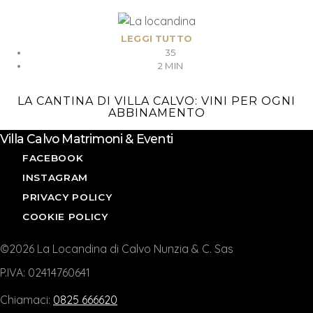
LEGGI TUTTO
35
2 MIN
LA CANTINA DI VILLA CALVO: VINI PER OGNI
ABBINAMENTO
Villa Calvo Matrimoni & Eventi
FACEBOOK
INSTAGRAM
PRIVACY POLICY
COOKIE POLICY
©2026 La Locandina di Calvo Nunzia & C. Sas
P.IVA: 02414760641
Chiamaci:
0825 666620