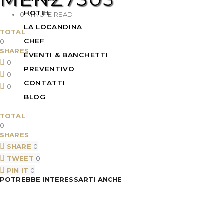
HOTEL
0 MINUTE READ
LA LOCANDINA
TOTAL
CHEF
0
SHARES
EVENTI & BANCHETTI
0
PREVENTIVO
0
CONTATTI
0
BLOG
TOTAL
0
SHARES
SHARE
0
TWEET
0
PIN IT
0
POTREBBE INTERESSARTI ANCHE