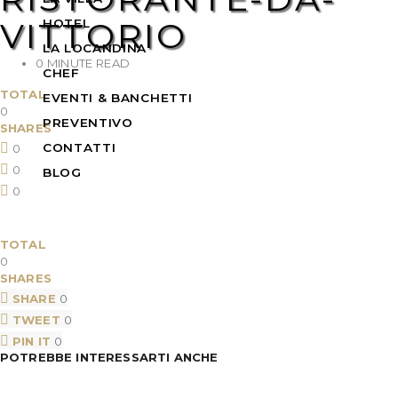
VITTORIO
HOTEL
LA LOCANDINA
0 MINUTE READ
CHEF
TOTAL
EVENTI & BANCHETTI
0
PREVENTIVO
SHARES
CONTATTI
0
0
BLOG
0
TOTAL
0
SHARES
SHARE
0
TWEET
0
PIN IT
0
POTREBBE INTERESSARTI ANCHE