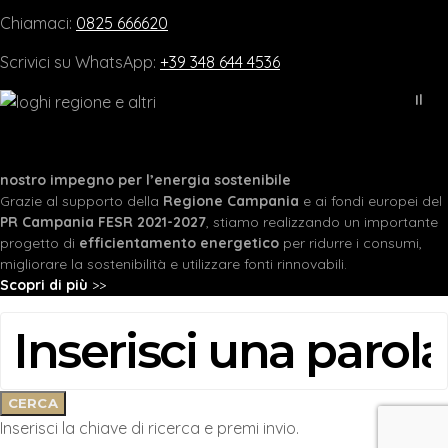
Chiamaci:
0825 666620
Scrivici su WhatsApp:
+39 348 644 4536
Il
nostro impegno per l’energia sostenibile
Grazie al supporto della
Regione Campania
e ai fondi europei del
PR Campania FESR 2021-2027
, stiamo realizzando un importante
progetto di
efficientamento energetico
per ridurre i consumi,
migliorare la sostenibilità e utilizzare fonti rinnovabili.
Scopri di più
>>
CERCA:
CERCA
Inserisci la chiave di ricerca e premi invio.