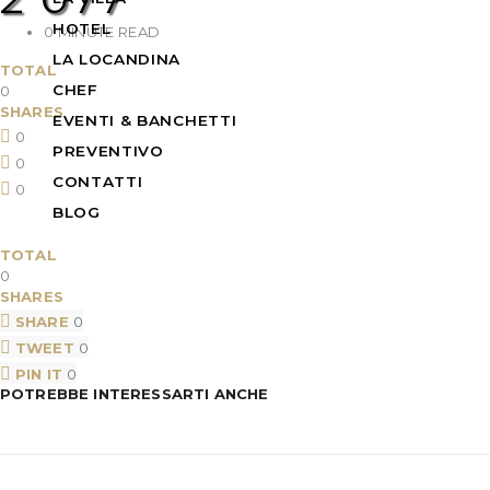
HOTEL
0 MINUTE READ
LA LOCANDINA
TOTAL
CHEF
0
SHARES
EVENTI & BANCHETTI
0
PREVENTIVO
0
CONTATTI
0
BLOG
TOTAL
0
SHARES
SHARE
0
TWEET
0
PIN IT
0
POTREBBE INTERESSARTI ANCHE