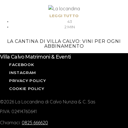
LEGGI TUTTO
43
2 MIN
LA CANTINA DI VILLA CALVO: VINI PER OGNI
ABBINAMENTO
Villa Calvo Matrimoni & Eventi
FACEBOOK
INSTAGRAM
PRIVACY POLICY
COOKIE POLICY
©2026 La Locandina di Calvo Nunzia & C. Sas
P.IVA: 02414760641
Chiamaci:
0825 666620