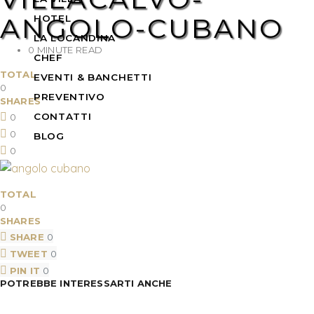
ANGOLO-CUBANO
HOTEL
LA LOCANDINA
0 MINUTE READ
CHEF
TOTAL
EVENTI & BANCHETTI
0
PREVENTIVO
SHARES
CONTATTI
0
0
BLOG
0
TOTAL
0
SHARES
SHARE
0
TWEET
0
PIN IT
0
POTREBBE INTERESSARTI ANCHE