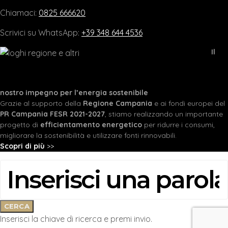
Chiamaci:
0825 666620
Scrivici su WhatsApp:
+39 348 644 4536
Il
nostro impegno per l’energia sostenibile
Grazie al supporto della
Regione Campania
e ai fondi europei del
PR Campania FESR 2021-2027
, stiamo realizzando un importante
progetto di
efficientamento energetico
per ridurre i consumi,
migliorare la sostenibilità e utilizzare fonti rinnovabili.
Scopri di più
>>
CERCA:
CERCA
Inserisci la chiave di ricerca e premi invio.