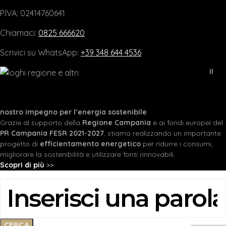
P.IVA: 02414760641
Chiamaci:
0825 666620
Scrivici su WhatsApp:
+39 348 644 4536
Il
nostro impegno per l’energia sostenibile
Grazie al supporto della
Regione Campania
e ai fondi europei del
PR Campania FESR 2021-2027
, stiamo realizzando un importante
progetto di
efficientamento energetico
per ridurre i consumi,
migliorare la sostenibilità e utilizzare fonti rinnovabili.
Scopri di più
>>
CERCA:
CERCA