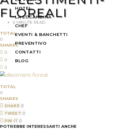
FLOREALI
HOTEL
LA LOCANDINA
0 MINUTE READ
CHEF
TOTAL
EVENTI & BANCHETTI
0
PREVENTIVO
SHARES
CONTATTI
0
0
BLOG
0
TOTAL
0
SHARES
SHARE
0
TWEET
0
PIN IT
0
POTREBBE INTERESSARTI ANCHE