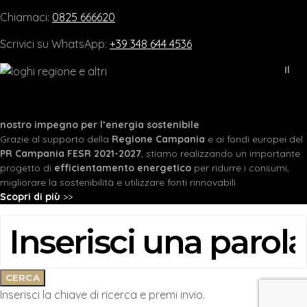
Chiamaci:
0825 666620
Scrivici su WhatsApp:
+39 348 644 4536
Il
nostro impegno per l’energia sostenibile
Grazie al supporto della
Regione Campania
e ai fondi europei del
PR Campania FESR 2021-2027
, stiamo realizzando un importante
progetto di
efficientamento energetico
per ridurre i consumi,
migliorare la sostenibilità e utilizzare fonti rinnovabili.
Scopri di più
>>
CERCA:
CERCA
Inserisci la chiave di ricerca e premi invio.